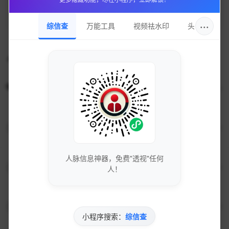
SEO查询
···
综信查
万能工具
视频祛水印
头像圈
相关网站
山海云端API - 提供免费接口调用平台...
998
出门问问语音开放平台-首页...
996
人脉信息神器，免费"透视"任何
新闻、资讯中心-Apispace接口管理...
人！
972
站长API数据接口 - 站长工具...
932
小程序搜索：
综信查