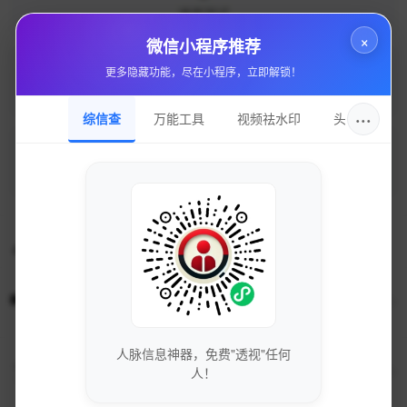
速度测试
×
微信小程序推荐
更多隐藏功能，尽在小程序，立即解锁！
Whois查询
···
综信查
万能工具
视频祛水印
头像圈
SEO查询
相关网站
水印云-简单好用的视频图片在线去水印工具...
2,246
人脉信息神器，免费"透视"任何
ICP备案查询网 - 网站备案查询 - ...
人！
2,049